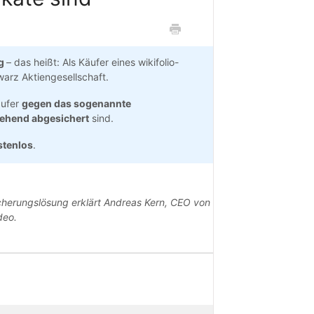
ng
– das heißt: Als Käufer eines wikifolio-
warz Aktiengesellschaft.
Käufer
gegen das sogenannte
ehend abgesichert
sind.
stenlos
.
cherungslösung erklärt Andreas Kern, CEO von
deo.