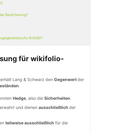
l?
 der Besicherung?
anlagegesetzbuchs (KAGB)?
sung für wikifolio-
nterhält Lang & Schwarz den
Gegenwert
der
beständen
.
annten
Hedge
, also die
Sicherheiten
.
verwahrt und dienen
ausschließlich
der
den
teilweise ausschließlich
für die