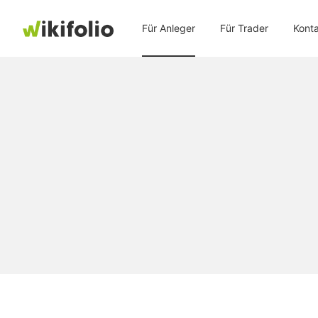
Für Anleger
Für Trader
Kont