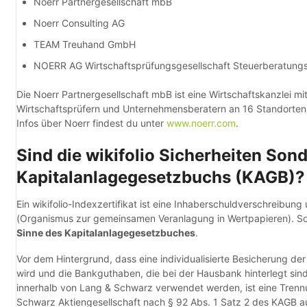
Noerr Partnergesellschaft mbB
Noerr Consulting AG
TEAM Treuhand GmbH
NOERR AG Wirtschaftsprüfungsgesellschaft Steuerberatungs
Die Noerr Partnergesellschaft mbB ist eine Wirtschaftskanzlei m
Wirtschaftsprüfern und Unternehmensberatern an 16 Standorten
Infos über Noerr findest du unter
www.noerr.com
.
Sind die wikifolio Sicherheiten So
Kapitalanlagegesetzbuchs (KAGB)?
Ein wikifolio-Indexzertifikat ist eine Inhaberschuldverschreibu
(Organismus zur gemeinsamen Veranlagung in Wertpapieren). S
Sinne des Kapitalanlagegesetzbuches
.
Vor dem Hintergrund, dass eine individualisierte Besicherung der 
wird und die Bankguthaben, die bei der Hausbank hinterlegt sind
innerhalb von Lang & Schwarz verwendet werden, ist eine Tre
Schwarz Aktiengesellschaft nach § 92 Abs. 1 Satz 2 des KAGB au