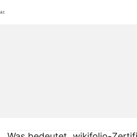
akt
Was bedeutet „wikifolio-Zertif