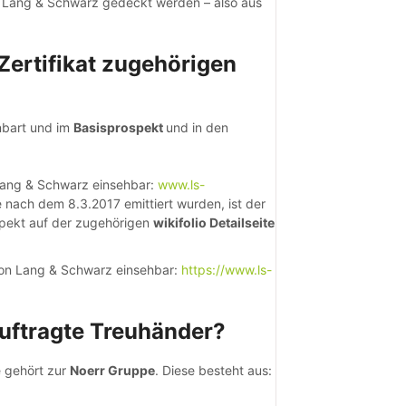
 Lang & Schwarz gedeckt werden – also aus
-Zertifikat zugehörigen
inbart und im
Basisprospekt
und in den
 Lang & Schwarz einsehbar:
www.ls-
ie nach dem 8.3.2017 emittiert wurden, ist der
spekt auf der zugehörigen
wikifolio Detailseite
 von Lang & Schwarz einsehbar:
https://www.ls-
uftragte Treuhänder?
e gehört zur
Noerr Gruppe
. Diese besteht aus: